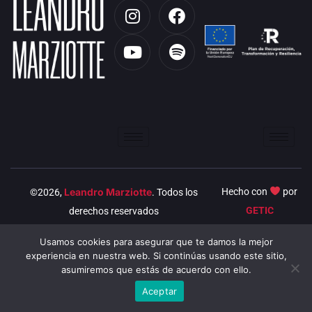
I
Y
F
S
n
o
a
p
s
u
c
o
t
t
e
t
a
u
b
i
g
b
o
f
r
e
o
y
a
k
m
Leandro Marziotte
Hecho con
por
©2026,
. Todos los
GETIC
derechos reservados
Usamos cookies para asegurar que te damos la mejor
experiencia en nuestra web. Si continúas usando este sitio,
asumiremos que estás de acuerdo con ello.
Aceptar