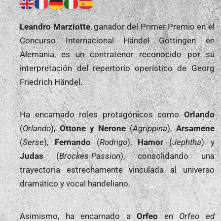
Leandro Marziotte
, ganador del Primer Premio en el
Concurso Internacional Händel Göttingen en
Alemania, es un contratenor reconocido por su
interpretación del repertorio operístico de Georg
Friedrich Händel.
Ha encarnado roles protagónicos como
Orlando
(
Orlando
),
Ottone y Nerone
(
Agrippina
),
Arsamene
(
Serse
),
Fernando
(
Rodrigo
),
Hamor
(
Jephtha
) y
Judas
(
Brockes-Passion
), consolidando una
trayectoria estrechamente vinculada al universo
dramático y vocal handeliano.
Asimismo, ha encarnado a
Orfeo
en
Orfeo ed