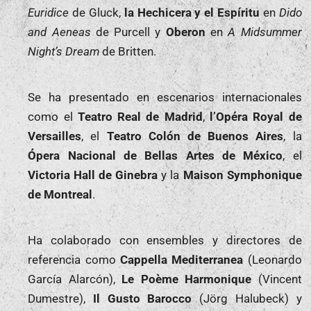
Euridice
de Gluck,
la Hechicera y el Espíritu
en
Dido
and Aeneas
de Purcell y
Oberon
en
A Midsummer
Night’s Dream
de Britten.
Se ha presentado en escenarios internacionales
como el
Teatro Real de Madrid
,
l’Opéra Royal de
Versailles
, el
Teatro Colón de Buenos Aires
, la
Ópera Nacional de Bellas Artes de México
, el
Victoria Hall de Ginebra
y la
Maison Symphonique
de Montreal
.
Ha colaborado con ensembles y directores de
referencia como
Cappella Mediterranea
(Leonardo
García Alarcón),
Le Poème Harmonique
(Vincent
Dumestre),
Il Gusto Barocco
(Jörg Halubeck) y