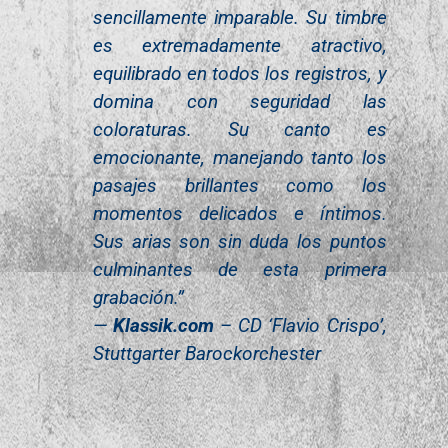
sencillamente imparable. Su timbre
es extremadamente atractivo,
equilibrado en todos los registros, y
domina con seguridad las
coloraturas. Su canto es
emocionante, manejando tanto los
pasajes brillantes como los
momentos delicados e íntimos.
Sus arias son sin duda los puntos
culminantes de esta primera
grabación.”
—
Klassik.com
– CD ‘Flavio Crispo’,
Stuttgarter Barockorchester