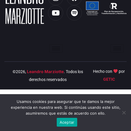
n
o
a
p
s
u
c
o
t
t
e
t
a
u
b
i
g
b
o
f
r
e
o
y
a
k
m
Leandro Marziotte
Hecho con
por
©2026,
. Todos los
GETIC
derechos reservados
Usamos cookies para asegurar que te damos la mejor
experiencia en nuestra web. Si continúas usando este sitio,
asumiremos que estás de acuerdo con ello.
Aceptar