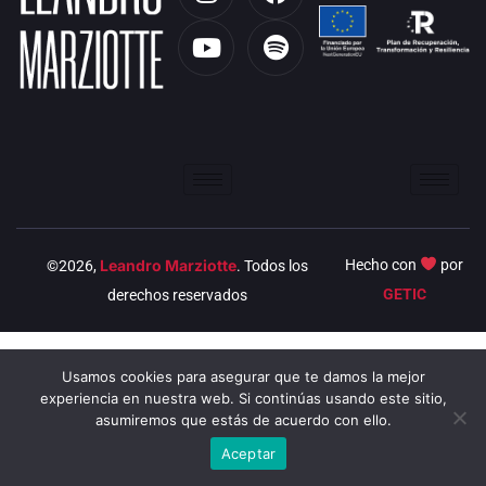
n
o
a
p
s
u
c
o
t
t
e
t
a
u
b
i
g
b
o
f
r
e
o
y
a
k
m
Leandro Marziotte
Hecho con
por
©2026,
. Todos los
GETIC
derechos reservados
Usamos cookies para asegurar que te damos la mejor
experiencia en nuestra web. Si continúas usando este sitio,
asumiremos que estás de acuerdo con ello.
Aceptar