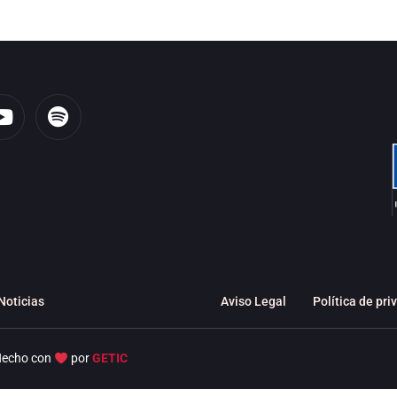
Y
S
o
p
u
o
t
t
u
i
b
f
e
y
Noticias
Aviso Legal
Política de pri
echo con
por
GETIC