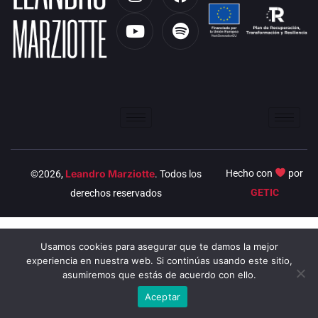
n
o
a
p
s
u
c
o
t
t
e
t
a
u
b
i
g
b
o
f
r
e
o
y
a
k
m
Leandro Marziotte
Hecho con
por
©2026,
. Todos los
GETIC
derechos reservados
Usamos cookies para asegurar que te damos la mejor
experiencia en nuestra web. Si continúas usando este sitio,
asumiremos que estás de acuerdo con ello.
Aceptar