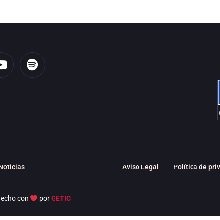
Y
S
o
p
u
o
t
t
u
i
b
f
e
y
Noticias
Aviso Legal
Política de pri
echo con
por
GETIC