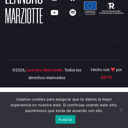
n
o
a
p
s
u
c
o
t
t
e
t
a
u
b
i
g
b
o
f
r
e
o
y
a
k
m
Leandro Marziotte
Hecho con
por
©2026,
. Todos los
GETIC
derechos reservados
Usamos cookies para asegurar que te damos la mejor
experiencia en nuestra web. Si continúas usando este sitio,
asumiremos que estás de acuerdo con ello.
Aceptar