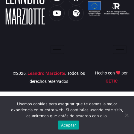
n
o
a
p
s
u
c
o
t
t
e
t
a
u
b
i
g
b
o
f
r
e
o
y
a
k
m
Leandro Marziotte
Hecho con
por
©2026,
. Todos los
GETIC
derechos reservados
Usamos cookies para asegurar que te damos la mejor
experiencia en nuestra web. Si continúas usando este sitio,
asumiremos que estás de acuerdo con ello.
Aceptar