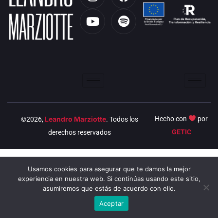
n
o
a
p
s
u
c
o
t
t
e
t
a
u
b
i
g
b
o
f
r
e
o
y
a
k
m
Leandro Marziotte
Hecho con
por
©2026,
. Todos los
GETIC
derechos reservados
Usamos cookies para asegurar que te damos la mejor
experiencia en nuestra web. Si continúas usando este sitio,
asumiremos que estás de acuerdo con ello.
Aceptar