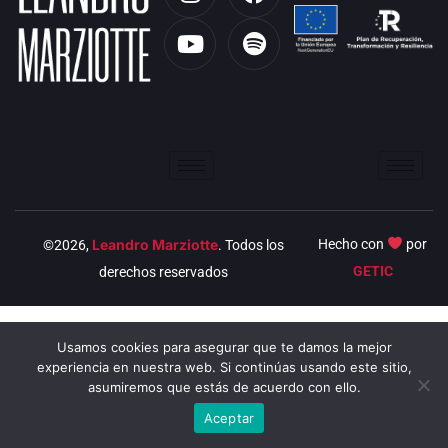
n
o
a
p
s
u
c
o
t
t
e
t
a
u
b
i
g
b
o
f
r
e
o
y
a
k
m
Leandro Marziotte
Hecho con
por
©2026,
. Todos los
GETIC
derechos reservados
Usamos cookies para asegurar que te damos la mejor
experiencia en nuestra web. Si continúas usando este sitio,
asumiremos que estás de acuerdo con ello.
Aceptar