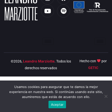
n
o
a
p
s
u
c
o
t
t
e
t
a
u
b
i
g
b
o
f
r
e
o
y
a
k
m
Leandro Marziotte
Hecho con
por
©2026,
. Todos los
GETIC
derechos reservados
Usamos cookies para asegurar que te damos la mejor
experiencia en nuestra web. Si continúas usando este sitio,
asumiremos que estás de acuerdo con ello.
Aceptar