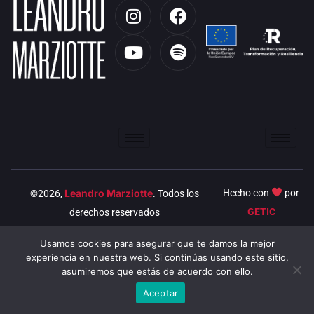
I
Y
F
S
n
o
a
p
s
u
c
o
t
t
e
t
a
u
b
i
g
b
o
f
r
e
o
y
a
k
m
Leandro Marziotte
Hecho con
por
©2026,
. Todos los
GETIC
derechos reservados
Usamos cookies para asegurar que te damos la mejor
experiencia en nuestra web. Si continúas usando este sitio,
asumiremos que estás de acuerdo con ello.
Aceptar