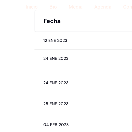
Por
Getic
/
8 de agosto de 2025
Ir
Inicio
Bio
Media
Agenda
Con
al
Fecha
contenido
12 ENE 2023
24 ENE 2023
24 ENE 2023
25 ENE 2023
04 FEB 2023