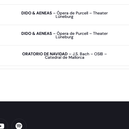
DIDO & AENEAS
– Ópera de Purcell – Theater
Lüneburg
DIDO & AENEAS
– Ópera de Purcell – Theater
Lüneburg
ORATORIO DE NAVIDAD
– J.S. Bach – OSIB –
Catedral de Mallorca
Y
S
o
p