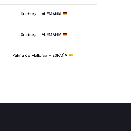
Lüneburg – ALEMANIA
Lüneburg – ALEMANIA
Palma de Mallorca – ESPAÑA
Elemento de ElementsKit siguiente
→