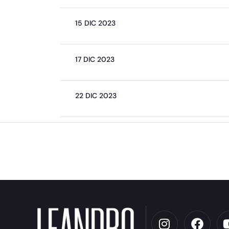
15 DIC 2023
17 DIC 2023
22 DIC 2023
←
Elemento de ElementsKit anterior
I
F
n
a